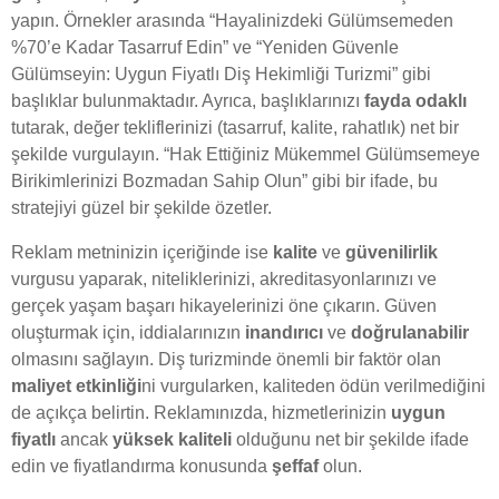
yapın. Örnekler arasında “Hayalinizdeki Gülümsemeden
%70’e Kadar Tasarruf Edin” ve “Yeniden Güvenle
Gülümseyin: Uygun Fiyatlı Diş Hekimliği Turizmi” gibi
başlıklar bulunmaktadır. Ayrıca, başlıklarınızı
fayda odaklı
tutarak, değer tekliflerinizi (tasarruf, kalite, rahatlık) net bir
şekilde vurgulayın. “Hak Ettiğiniz Mükemmel Gülümsemeye
Birikimlerinizi Bozmadan Sahip Olun” gibi bir ifade, bu
stratejiyi güzel bir şekilde özetler.
Reklam metninizin içeriğinde ise
kalite
ve
güvenilirlik
vurgusu yaparak, niteliklerinizi, akreditasyonlarınızı ve
gerçek yaşam başarı hikayelerinizi öne çıkarın. Güven
oluşturmak için, iddialarınızın
inandırıcı
ve
doğrulanabilir
olmasını sağlayın. Diş turizminde önemli bir faktör olan
maliyet etkinliği
ni vurgularken, kaliteden ödün verilmediğini
de açıkça belirtin. Reklamınızda, hizmetlerinizin
uygun
fiyatlı
ancak
yüksek kaliteli
olduğunu net bir şekilde ifade
edin ve fiyatlandırma konusunda
şeffaf
olun.