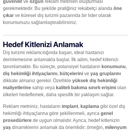
güvenilir
ve
özgün
reklam metinleri oluşturması
gerekmektedir. Bu şekilde pratiğiniz rekabetçi alanda
öne
çıkar
ve küresel diş turizmi pazarında bir lider olarak
konumunuzu sağlamlaştırabilirsiniz.
Hedef Kitlenizi Anlamak
Diş turizmi reklamcılığında başarı, ideal hastanızı
derinlemesine anlamakla başlar. İlk adım, hedef kitlenizi
tanımlamaktır. Bu süreçte, potansiyel hastaların
konumunu
,
diş hekimliği ihtiyaçlarını
,
bütçelerini
ve
yaş gruplarını
dikkate almanız gerekir. Özellikle
yüksek diş hekimliği
maliyetlerine
sahip veya
kaliteli bakıma sınırlı erişimi
olan
ülkeleri hedeflemek, daha spesifik bir yaklaşım sağlar.
Reklam metniniz, hastaların
implant
,
kaplama
gibi özel diş
hekimliği ihtiyaçlarına göre şekillenmeli, ayrıca
genel
prosedürlere
de uygun olmalıdır. Ayrıca, hedef kitlenizin
yaş
dinamiklerini anlamak da önemlidir; örneğin,
milenyum