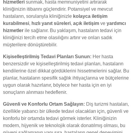
hizmetleri
sunmak, hasta memnuniyetini artırarak
kliniğinizin itibarını güçlendirir. Potansiyel ve mevcut
hastaların, sorularıyla kliniğinizle
kolayca iletişim
kurabilmesi
,
hızlı yanıt süreleri
,
açık iletişim
ve
yardımcı
hizmetler
ile sağlanır. Bu yaklaşım, hastaların tedavi için
kliniğinizi tercih etme olasılığını artırır ve onları sadık
müşterilere dönüştürebilir.
Kişiselleştirilmiş Tedavi Planları Sunun:
Her hasta
benzersizdir ve kişiselleştirilmiş tedavi planları, hastaların
kendilerine özel dikkat gördüklerini hissetmelerini sağlar. Bu
planlar, hastaların spesifik sağlık ihtiyaçlarına ve bütçelerine
uygun olarak hazırlanır, böylece her hasta için en iyi
sonuçların alınması hedeflenir.
Güvenli ve Konforlu Ortam Sağlayın:
Diş turizmi hastaları,
özellikle yabancı bir ülkede tedavi olacakları için, güvenli ve
konforlu bir ortamda tedavi görmek isterler. Kliniğinizin
modern, hijyenik ve teknolojik olarak donatılmış olması, bu
güveni sağlamanın yanı sıra, hastaların genel deneyimini