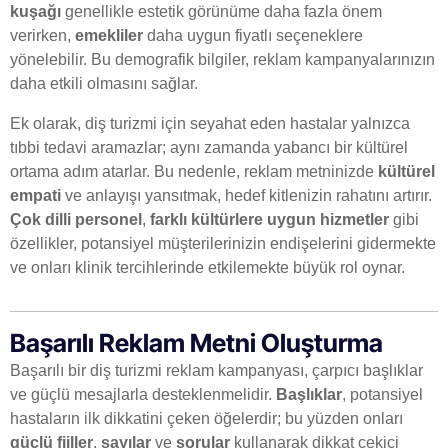
kuşağı
genellikle estetik görünüme daha fazla önem
verirken,
emekliler
daha uygun fiyatlı seçeneklere
yönelebilir. Bu demografik bilgiler, reklam kampanyalarınızın
daha etkili olmasını sağlar.
Ek olarak, diş turizmi için seyahat eden hastalar yalnızca
tıbbi tedavi aramazlar; aynı zamanda yabancı bir kültürel
ortama adım atarlar. Bu nedenle, reklam metninizde
kültürel
empati
ve anlayışı yansıtmak, hedef kitlenizin rahatını artırır.
Çok dilli personel
,
farklı kültürlere uygun hizmetler
gibi
özellikler, potansiyel müşterilerinizin endişelerini gidermekte
ve onları klinik tercihlerinde etkilemekte büyük rol oynar.
Başarılı Reklam Metni Oluşturma
Başarılı bir diş turizmi reklam kampanyası, çarpıcı başlıklar
ve güçlü mesajlarla desteklenmelidir.
Başlıklar
, potansiyel
hastaların ilk dikkatini çeken öğelerdir; bu yüzden onları
güçlü fiiller
,
sayılar
ve
sorular
kullanarak dikkat çekici