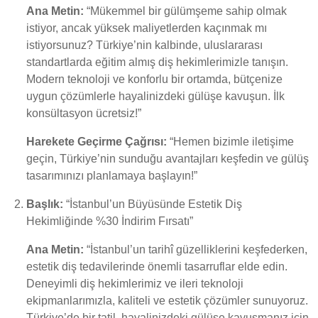
Ana Metin:
“Mükemmel bir gülümşeme sahip olmak
istiyor, ancak yüksek maliyetlerden kaçınmak mı
istiyorsunuz? Türkiye’nin kalbinde, uluslararası
standartlarda eğitim almış diş hekimlerimizle tanışın.
Modern teknoloji ve konforlu bir ortamda, bütçenize
uygun çözümlerle hayalinizdeki gülüşe kavuşun. İlk
konsültasyon ücretsiz!”
Harekete Geçirme Çağrısı:
“Hemen bizimle iletişime
geçin, Türkiye’nin sunduğu avantajları keşfedin ve gülüş
tasarımınızı planlamaya başlayın!”
Başlık:
“İstanbul’un Büyüsünde Estetik Diş
Hekimliğinde %30 İndirim Fırsatı”
Ana Metin:
“İstanbul’un tarihî güzelliklerini keşfederken,
estetik diş tedavilerinde önemli tasarruflar elde edin.
Deneyimli diş hekimlerimiz ve ileri teknoloji
ekipmanlarımızla, kaliteli ve estetik çözümler sunuyoruz.
Türkiye’de bir tatil, hayalinizdeki gülüşe kavuşmanız için