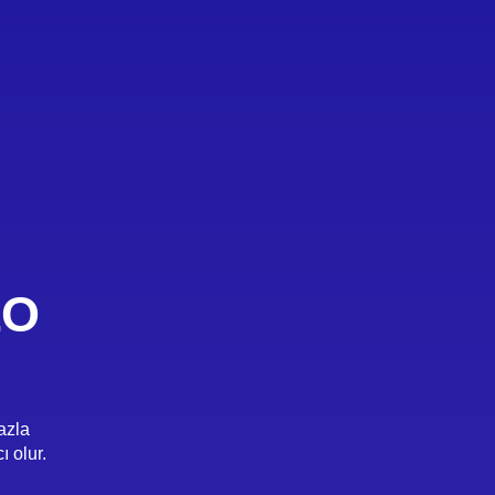
EO
fazla
 olur.