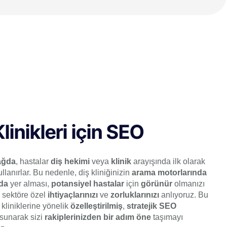
Klinikleri için SEO
ağda
, hastalar
diş hekimi
veya
klinik
arayışında ilk olarak
llanırlar. Bu nedenle, diş kliniğinizin
arama motorlarında
rda
yer alması,
potansiyel hastalar
için
görünür
olmanızı
, sektöre özel
ihtiyaçlarınızı
ve
zorluklarınızı
anlıyoruz. Bu
kliniklerine yönelik
özelleştirilmiş
,
stratejik SEO
sunarak sizi
rakiplerinizden bir adım öne
taşımayı