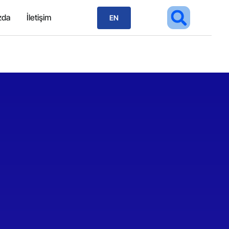
zda
İletişim
EN