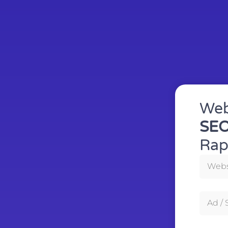
Web 
SEO
Rap