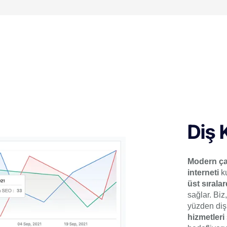
Diş 
Modern ç
interneti
ku
üst sırala
sağlar. Biz
yüzden diş 
hizmetleri