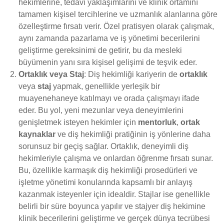
hekimlerine, tedavi yaklaşımlarını ve klinik ortamını
tamamen kişisel tercihlerine ve uzmanlık alanlarına göre
özelleştirme fırsatı verir. Özel pratisyen olarak çalışmak,
aynı zamanda pazarlama ve iş yönetimi becerilerini
geliştirme gereksinimi de getirir, bu da mesleki
büyümenin yanı sıra kişisel gelişimi de teşvik eder.
Ortaklık veya Staj
: Diş hekimliği kariyerin de
ortaklık
veya
staj
yapmak, genellikle yerleşik bir
muayenehaneye katılmayı ve orada çalışmayı ifade
eder. Bu yol, yeni mezunlar veya deneyimlerini
genişletmek isteyen hekimler için
mentorluk
,
ortak
kaynaklar
ve diş hekimliği pratiğinin iş yönlerine daha
sorunsuz bir geçiş sağlar. Ortaklık, deneyimli diş
hekimleriyle çalışma ve onlardan öğrenme fırsatı sunar.
Bu, özellikle karmaşık diş hekimliği prosedürleri ve
işletme yönetimi konularında kapsamlı bir anlayış
kazanmak isteyenler için idealdir. Stajlar ise genellikle
belirli bir süre boyunca yapılır ve stajyer diş hekimine
klinik becerilerini geliştirme ve gerçek dünya tecrübesi