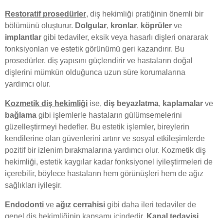
Restoratif prosedürler
, diş hekimliği pratiğinin önemli bir
bölümünü oluşturur.
Dolgular
,
kronlar
,
köprüler
ve
implantlar
gibi tedaviler, eksik veya hasarlı dişleri onararak
fonksiyonları ve estetik görünümü geri kazandırır. Bu
prosedürler, diş yapısını güçlendirir ve hastaların doğal
dişlerini mümkün olduğunca uzun süre korumalarına
yardımcı olur.
Kozmetik diş hekimliği
ise,
diş beyazlatma
,
kaplamalar
ve
bağlama
gibi işlemlerle hastaların gülümsemelerini
güzelleştirmeyi hedefler. Bu estetik işlemler, bireylerin
kendilerine olan güvenlerini artırır ve sosyal etkileşimlerde
pozitif bir izlenim bırakmalarına yardımcı olur. Kozmetik diş
hekimliği, estetik kaygılar kadar fonksiyonel iyileştirmeleri de
içerebilir, böylece hastaların hem görünüşleri hem de ağız
sağlıkları iyileşir.
Endodonti
ve
ağız cerrahisi
gibi daha ileri tedaviler de
genel diş hekimliğinin kapsamı içindedir.
Kanal tedavisi
,