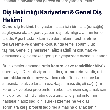
insanların hayatlarında gerçek bir fark yaratabilirsiniz.
Diş Hekimliği Kariyerleri & Genel Diş
Hekimi
Genel diş hekimi
, her yaştan hasta için birincil ağız sağlığı
sağlayıcısı olarak görev yapan diş hekimliği alanının temel
taşıdır.
Ağız hastalıklarını
ve durumlarını
teşhis etme
,
tedavi etme
ve
önleme
konusunda temel sorumluluk
taşırlar. Genel diş hekimleri,
ağız sağlığını
korumak ve
geliştirmek için gereken geniş bir yelpazede hizmet sunarlar.
Bu hizmetler arasında
rutin kontroller
ve
temizlikler
büyük
önem taşır. Düzenli ziyaretler,
diş çürümelerini
ve
diş eti
hastalıklarını
önlemeye yardımcı olur. Temizlik seansları
sırasında, plak ve tartarın uzaklaştırılması, diş eti sağlığını
korumak ve olası problemlerin erken teşhisini sağlamak için
kritik bir adımdır. Bu rutin uygulamalar, diş hekimlerinin
hastaların ağız sağlığını sürekli izlemesine ve olası
sorunlara karşı proaktif tedbirler almasına olanak tanır.