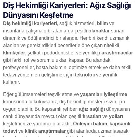
Diş Hekimliği Kariyerleri: Ağız Sağlığı
Dünyasını Keşfetme
Diş hekimliği kariyerleri
, sağlık hizmetleri,
bilim
ve
insanlarla çalışma gibi alanlarda çeşitli
olanaklar
sunan
dinamik ve ödüllendirici bir alandır. Her biri kendi uzmanlık
alanları ve gerektirdikleri becerilerle öne çıkan nitelikli
klinikçiler
, şefkatli pedodontistler ve yenilikçi
araştırmacılar
gibi farklı rol ve sorumlulukları kapsar. Bu alandaki
profesyoneller, hasta bakımını optimize etmek ve daha etkili
tedavi yöntemleri geliştirmek için
teknoloji
ve
yenilik
kullanır.
Eğer gülümsemeleri teşvik etme ve
yaşamları iyileştirme
konusunda tutkuluysanız, diş hekimliği mesleği sizin için
uygun olabilir. Bu kapsamlı rehber,
ağız sağlığı
dünyasının
canlı dünyasında mevcut olan çeşitli
fırsatları
ve
yolları
keşfetmenize yardımcı olacaktır.
Önleyici bakım
,
kapsamlı
tedavi
ve
klinik araştırmalar
gibi alanlarda uzmanlaşarak