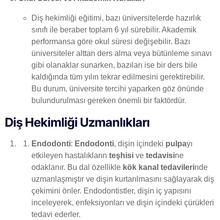
Diş hekimliği eğitimi, bazı üniversitelerde hazırlık
sınıfı ile beraber toplam 6 yıl sürebilir. Akademik
performansa göre okul süresi değişebilir. Bazı
üniversiteler alttan ders alma veya bütünleme sınavı
gibi olanaklar sunarken, bazıları ise bir ders bile
kaldığında tüm yılın tekrar edilmesini gerektirebilir.
Bu durum, üniversite tercihi yaparken göz önünde
bulundurulması gereken önemli bir faktördür.
Diş Hekimliği Uzmanlıkları
Endodonti
:
Endodonti
, dişin içindeki
pulpa
yı
etkileyen hastalıkların
teşhisi
ve
tedavisi
ne
odaklanır. Bu dal özellikle
kök kanal tedavileri
nde
uzmanlaşmıştır ve dişin kurtarılmasını sağlayarak diş
çekimini önler. Endodontistler, dişin iç yapısını
inceleyerek, enfeksiyonları ve dişin içindeki çürükleri
tedavi ederler.