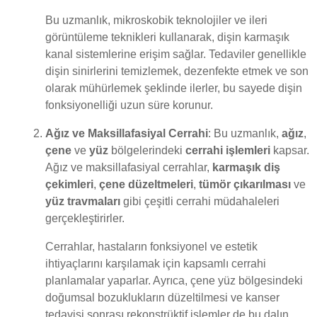
Bu uzmanlık, mikroskobik teknolojiler ve ileri
görüntüleme teknikleri kullanarak, dişin karmaşık
kanal sistemlerine erişim sağlar. Tedaviler genellikle
dişin sinirlerini temizlemek, dezenfekte etmek ve son
olarak mühürlemek şeklinde ilerler, bu sayede dişin
fonksiyonelliği uzun süre korunur.
Ağız ve Maksillafasiyal Cerrahi
: Bu uzmanlık,
ağız
,
çene
ve
yüz
bölgelerindeki
cerrahi işlemleri
kapsar.
Ağız ve maksillafasiyal cerrahlar,
karmaşık diş
çekimleri
,
çene düzeltmeleri
,
tümör çıkarılması
ve
yüz travmaları
gibi çeşitli cerrahi müdahaleleri
gerçekleştirirler.
Cerrahlar, hastaların fonksiyonel ve estetik
ihtiyaçlarını karşılamak için kapsamlı cerrahi
planlamalar yaparlar. Ayrıca, çene yüz bölgesindeki
doğumsal bozuklukların düzeltilmesi ve kanser
tedavisi sonrası rekonstrüktif işlemler de bu dalın